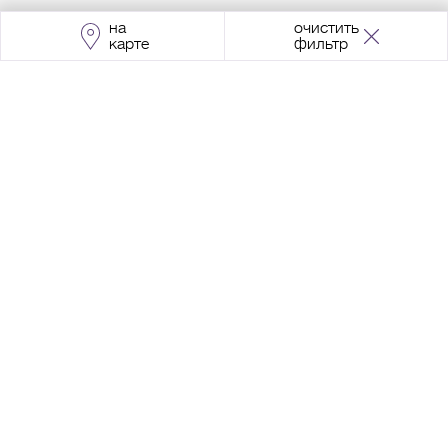
на
очистить
карте
фильтр
Адрес:
Москва, Проспект Мира, 211, корпус
2, МЦК «Ростокино»
+7 (495) 966 64 98
Разработка сайта