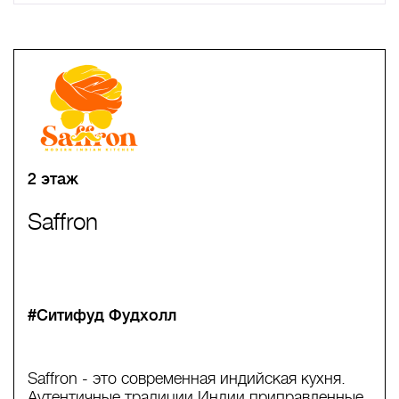
A
B
C
D
E
F
G
H
I
J
K
L
M
N
O
P
Q
R
S
T
U
V
W
X
Y
Z
0-9
А
Б
В
Г
Д
Е
Ж
З
И
Й
К
Л
М
Н
О
П
Р
С
Т
У
Ф
Х
Ц
Ч
Ш
Щ
Ъ
Ы
Ь
Э
Ю
Я
2 этаж
Saffron
#Ситифуд Фудхолл
Saffrоn - это современная индийская кухня.
Аутентичные традиции Индии приправленные