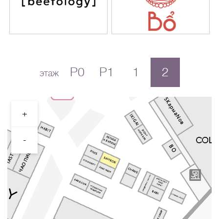
P0
P1
1
2
этаж
+
-