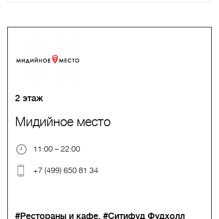
A
B
C
D
E
F
G
H
I
J
K
L
M
N
O
P
Q
R
S
T
U
V
W
X
Y
Z
0-9
А
Б
В
Г
Д
Е
Ж
З
И
Й
К
Л
М
Н
О
П
Р
С
Т
У
Ф
Х
Ц
Ч
Ш
Щ
Ъ
Ы
Ь
Э
Ю
Я
2 этаж
Мидийное место
11:00 – 22:00
+7 (499) 650 81 34
#Рестораны и кафе
#Ситифуд Фудхолл