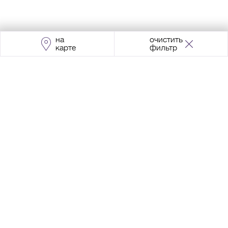
на
очистить
карте
фильтр
Адрес:
Москва, Проспект Мира, 211, корпус
2, МЦК «Ростокино»
+7 (495) 966 64 98
Разработка сайта