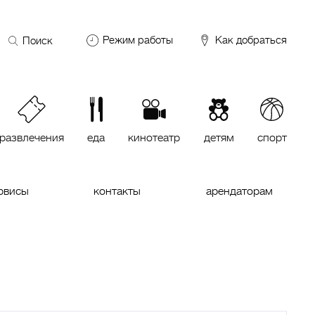
Поиск
Режим работы
Как добраться
по
сайту
DDX Fitness
06:00 – 00:00
ОКЕЙ
09:00 – 24:00
VASILCHUKI Chaihona №1
11:00 –
23:00
развлечения
еда
кинотеатр
детям
спорт
Кинотеатр "МИРАЖ Синема
10:00
до последнего сеанса
рвисы
контакты
арендаторам