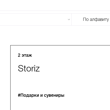
По алфавиту
U
V
W
X
Y
Z
0-9
А
Б
В
Г
Д
Е
Ж
З
И
Й
К
Л
М
2 этаж
Storiz
#Подарки и сувениры