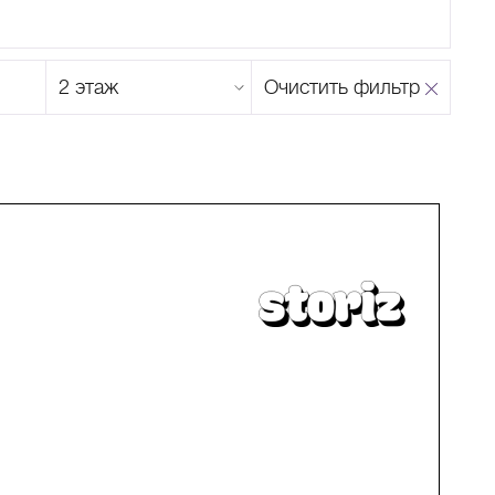
Этаж
Очистить фильтр
магазина
Н
О
П
Р
С
Т
У
Ф
Х
Ц
Ч
Ш
Щ
Ъ
Ы
Ь
Э
Ю
Я