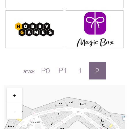
P0
P1
1
2
этаж
+
-