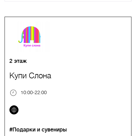
A
B
C
D
E
F
G
H
I
J
K
L
M
N
O
P
Q
R
S
T
U
V
W
X
Y
Z
0-9
А
Б
В
Г
Д
Е
Ж
З
И
Й
К
Л
М
Н
О
П
Р
С
Т
У
Ф
Х
Ц
Ч
Ш
Щ
Ъ
Ы
Ь
Э
Ю
Я
2 этаж
Купи Слона
10:00-22:00
#Подарки и сувениры