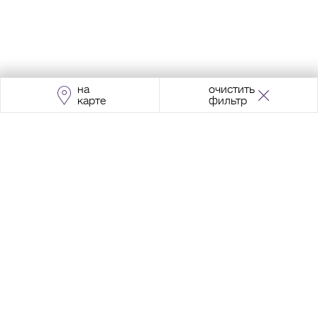
на
очистить
карте
фильтр
Адрес:
Москва, Проспект Мира, 211, корпус
2, МЦК «Ростокино»
+7 (495) 966 64 98