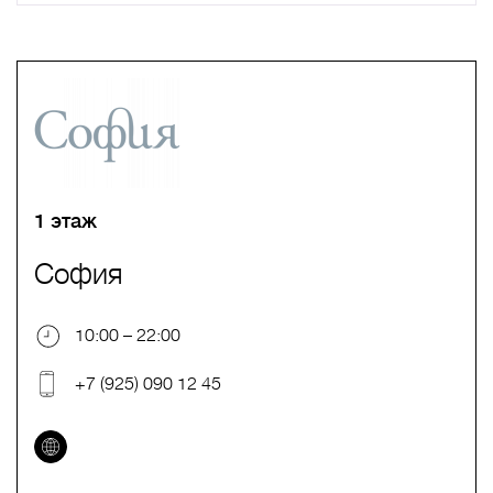
A
B
C
D
E
F
G
H
I
J
K
L
M
N
O
P
Q
R
S
T
U
V
W
X
Y
Z
0-9
А
Б
В
Г
Д
Е
Ж
З
И
Й
К
Л
М
Н
О
П
Р
С
Т
У
Ф
Х
Ц
Ч
Ш
Щ
Ъ
Ы
Ь
Э
Ю
Я
1 этаж
София
10:00 – 22:00
+7 (925) 090 12 45