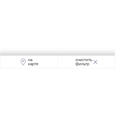
на
очистить
карте
фильтр
Адрес:
Москва, Проспект Мира, 211, корпус
2, МЦК «Ростокино»
+7 (495) 966 64 98