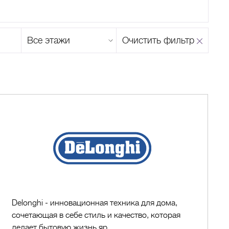
Этаж
Очистить фильтр
магазина
Н
О
П
Р
С
Т
У
Ф
Х
Ц
Ч
Ш
Щ
Ъ
Ы
Ь
Э
Ю
Я
Delonghi
Delonghi - инновационная техника для дома,
сочетающая в себе стиль и качество, которая
делает бытовую жизнь яр...