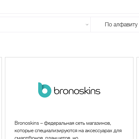
По алфавиту
U
V
W
X
Y
Z
0-9
А
Б
В
Г
Д
Е
Ж
З
И
Й
К
Л
М
Bronoskins
Bronoskins – федеральная сеть магазинов,
которые специализируются на аксессуарах для
смартфонов, планшетов, но...