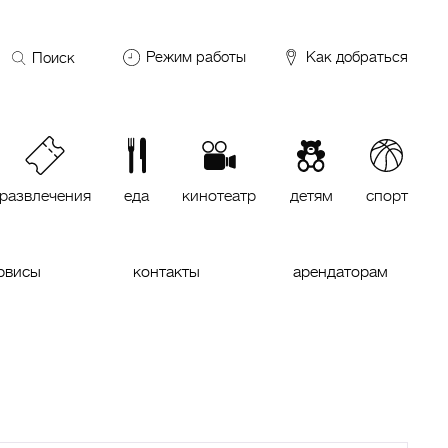
Поиск
Режим работы
Как добраться
по
сайту
DDX Fitness
06:00 – 00:00
ОКЕЙ
09:00 – 24:00
VASILCHUKI Chaihona №1
11:00 –
23:00
развлечения
еда
кинотеатр
детям
спорт
Кинотеатр "МИРАЖ Синема
10:00
до последнего сеанса
рвисы
контакты
арендаторам