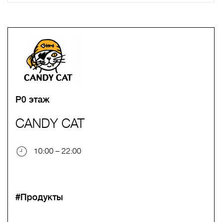
A
B
C
D
E
F
G
H
I
J
K
L
M
N
O
P
Q
R
S
T
U
V
W
X
Y
Z
0-9
А
Б
В
Г
Д
Е
Ж
З
И
Й
К
Л
М
Н
О
П
Р
С
Т
У
Ф
Х
Ц
Ч
Ш
Щ
Ъ
Ы
Ь
Э
Ю
Я
P0 этаж
CANDY CAT
10:00 – 22:00
#Продукты