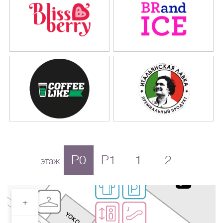
P0
P1
1
2
этаж
+