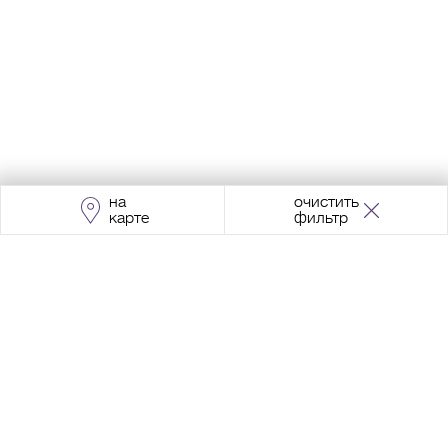
на
очистить
карте
фильтр
Адрес:
Москва, Проспект Мира, 211, корпус
2, МЦК «Ростокино»
+7 (495) 966 64 98