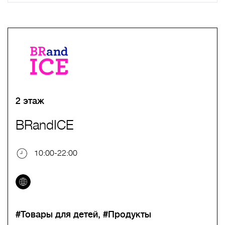
A
B
C
D
E
F
G
H
I
J
K
L
M
N
O
P
Q
R
S
T
U
V
W
X
Y
Z
0-9
А
Б
В
Г
Д
Е
Ж
З
И
Й
К
Л
М
Н
О
П
Р
С
Т
У
Ф
Х
Ц
Ч
Ш
Щ
Ъ
Ы
Ь
Э
Ю
Я
2 этаж
BRandICE
10:00-22:00
#Товары для детей
#Продукты