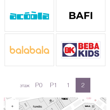
P0
P1
1
2
этаж
+