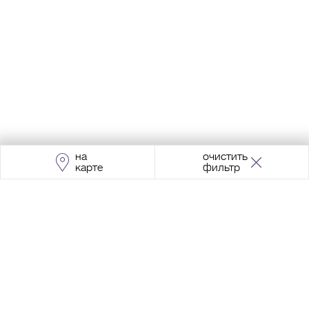
на
очистить
карте
фильтр
Адрес:
Москва, Проспект Мира, 211, корпус
2, МЦК «Ростокино»
+7 (495) 966 64 98