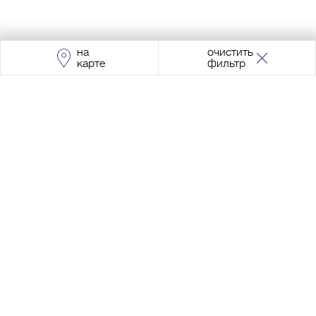
на
очистить
карте
фильтр
Адрес:
Москва, Проспект Мира, 211, корпус
2, МЦК «Ростокино»
+7 (495) 966 64 98
Разработка сайта