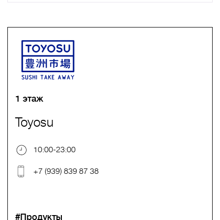
A
B
C
D
E
F
G
H
I
J
K
L
M
N
O
P
Q
R
S
T
U
V
W
X
Y
Z
0-9
А
Б
В
Г
Д
Е
Ж
З
И
Й
К
Л
М
Н
О
П
Р
С
Т
У
Ф
Х
Ц
Ч
Ш
Щ
Ъ
Ы
Ь
Э
Ю
Я
1 этаж
Toyosu
10:00-23:00
+7 (939) 839 87 38
#Продукты