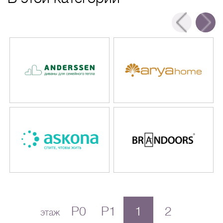
P0
P1
1
2
этаж