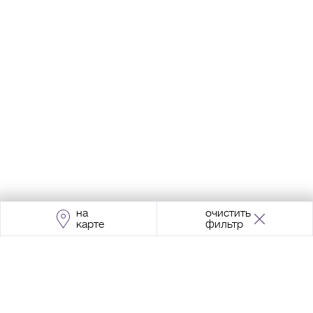
на
очистить
карте
фильтр
Адрес:
Москва, Проспект Мира, 211, корпус
2, МЦК «Ростокино»