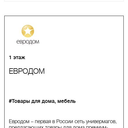
A
B
C
D
E
F
G
H
I
J
K
L
M
N
O
P
Q
R
S
T
U
V
W
X
Y
Z
0-9
А
Б
В
Г
Д
Е
Ж
З
И
Й
К
Л
М
Н
О
П
Р
С
Т
У
Ф
Х
Ц
Ч
Ш
Щ
Ъ
Ы
Ь
Э
Ю
Я
1 этаж
ЕВРОДОМ
#Товары для дома, мебель
Евродом – первая в России сеть универмагов,
предлагающих товары для дома премиум-