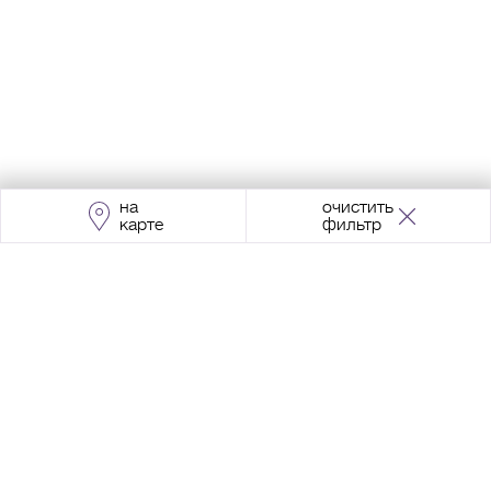
на
очистить
карте
фильтр
Адрес:
Москва, Проспект Мира, 211, корпус
2, МЦК «Ростокино»
+7 (495) 966 64 98