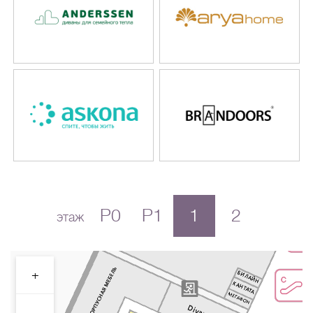
P0
P1
1
2
этаж
+
-