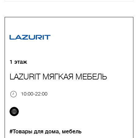
A
B
C
D
E
F
G
H
I
J
K
L
M
N
O
P
Q
R
S
T
U
V
W
X
Y
Z
0-9
А
Б
В
Г
Д
Е
Ж
З
И
Й
К
Л
М
Н
О
П
Р
С
Т
У
Ф
Х
Ц
Ч
Ш
Щ
Ъ
Ы
Ь
Э
Ю
Я
1 этаж
LAZURIT МЯГКАЯ МЕБЕЛЬ
10:00-22:00
#Товары для дома, мебель