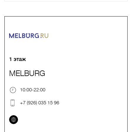
A
B
C
D
E
F
G
H
I
J
K
L
M
N
O
P
Q
R
S
T
U
V
W
X
Y
Z
0-9
А
Б
В
Г
Д
Е
Ж
З
И
Й
К
Л
М
Н
О
П
Р
С
Т
У
Ф
Х
Ц
Ч
Ш
Щ
Ъ
Ы
Ь
Э
Ю
Я
1 этаж
MELBURG
10:00-22:00
+7 (926) 035 15 96