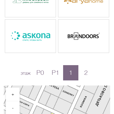
P0
P1
1
2
этаж
+
-