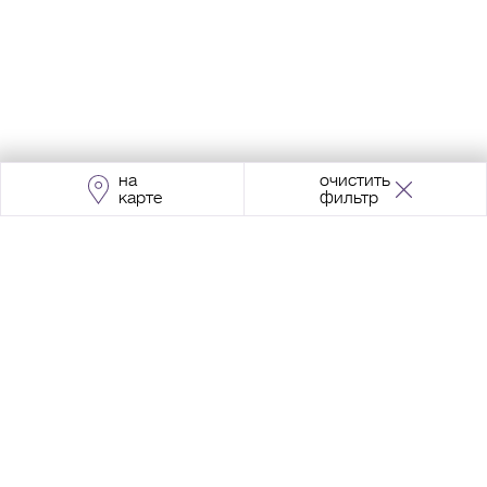
на
очистить
карте
фильтр
Адрес:
Москва, Проспект Мира, 211, корпус
2, МЦК «Ростокино»
+7 (495) 966 64 98