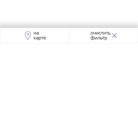
на
очистить
карте
фильтр
Адрес:
Москва, Проспект Мира, 211, корпус
2, МЦК «Ростокино»
+7 (495) 966 64 98
Разработка сайта