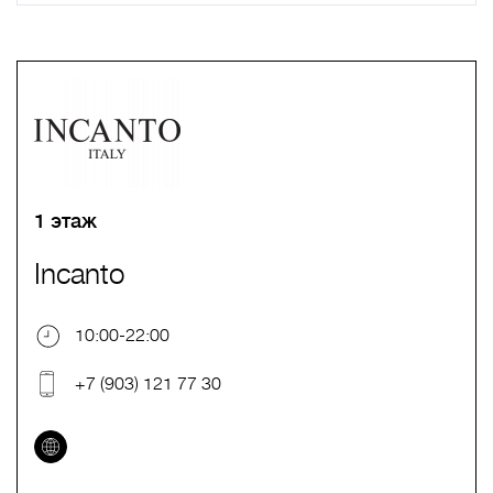
A
B
C
D
E
F
G
H
I
J
K
L
M
N
O
P
Q
R
S
T
U
V
W
X
Y
Z
0-9
А
Б
В
Г
Д
Е
Ж
З
И
Й
К
Л
М
Н
О
П
Р
С
Т
У
Ф
Х
Ц
Ч
Ш
Щ
Ъ
Ы
Ь
Э
Ю
Я
1 этаж
Incanto
10:00-22:00
+7 (903) 121 77 30