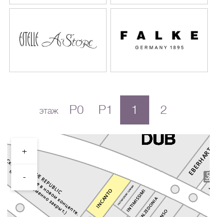
P0
P1
1
2
этаж
+
-