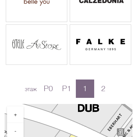
P0
P1
1
2
этаж
+
-