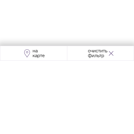
на
очистить
карте
фильтр
Адрес:
Москва, Проспект Мира, 211, корпус
2, МЦК «Ростокино»
+7 (495) 966 64 98