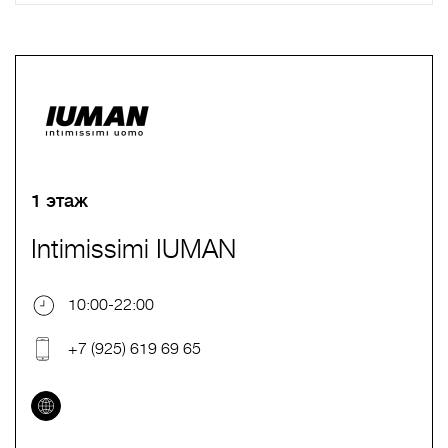
A
B
C
D
E
F
G
H
I
J
K
L
M
N
O
P
Q
R
S
T
U
V
W
X
Y
Z
0-9
А
Б
В
Г
Д
Е
Ж
З
И
Й
К
Л
М
Н
О
П
Р
С
Т
У
Ф
Х
Ц
Ч
Ш
Щ
Ъ
Ы
Ь
Э
Ю
Я
1 этаж
Intimissimi IUMAN
10:00-22:00
+7 (925) 619 69 65