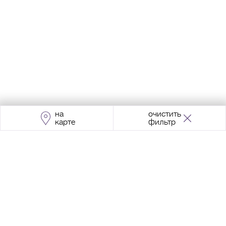
на
очистить
карте
фильтр
Адрес:
Москва, Проспект Мира, 211, корпус
2, МЦК «Ростокино»
+7 (495) 966 64 98