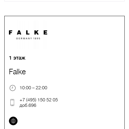
A
B
C
D
E
F
G
H
I
J
K
L
M
N
O
P
Q
R
S
T
U
V
W
X
Y
Z
0-9
А
Б
В
Г
Д
Е
Ж
З
И
Й
К
Л
М
Н
О
П
Р
С
Т
У
Ф
Х
Ц
Ч
Ш
Щ
Ъ
Ы
Ь
Э
Ю
Я
1 этаж
Falke
10:00 – 22:00
+7 (495) 150 52 05
доб.696