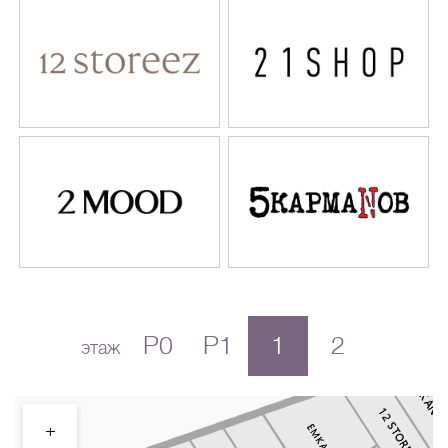
P0
P1
1
2
этаж
+