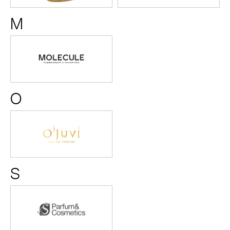
M
Moleсule
O
Ojuvi
-
Parfum
S
S-
parfum