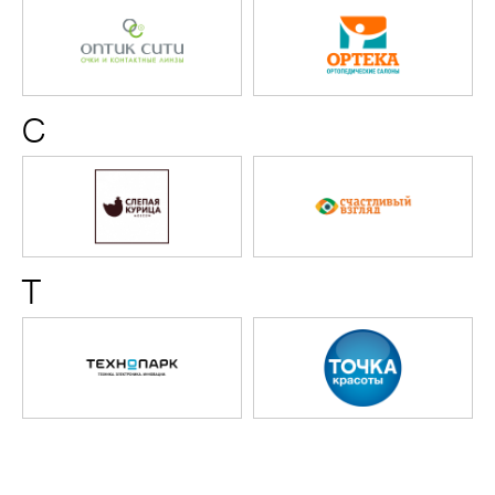
Оптик
ОРТЕК
Сити
С
Слепая
Счастл
курица
взгляд
Т
Технопарк
Точка
красот