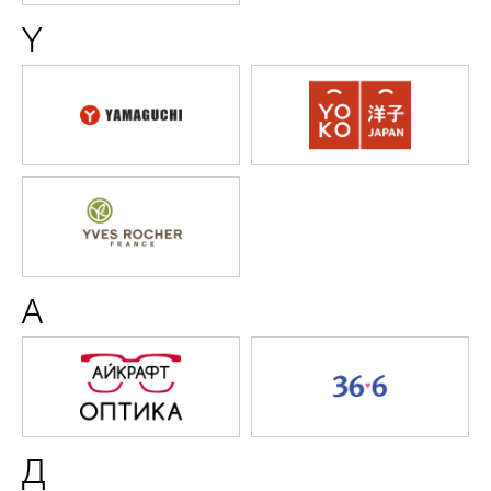
Y
Yamaguchi
YOKO
Yves
Rocher
А
АЙКРАФТ
Аптека
ОПТИКА
36,6
Д