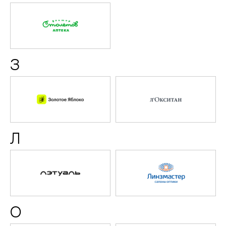
Доктор
Столетов
З
Золотое
л'Оксит
Яблоко
Л
Л'Этуаль
Линзма
О