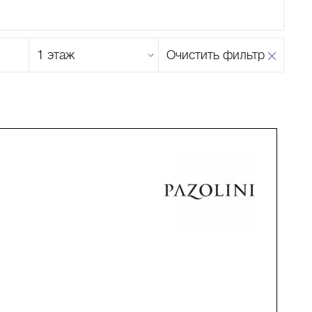
Этаж
Очистить фильтр
магазина
Н
О
П
Р
С
Т
У
Ф
Х
Ц
Ч
Ш
Щ
Ъ
Ы
Ь
Э
Ю
Я