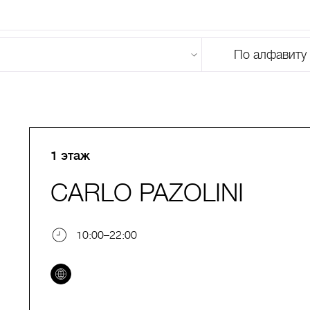
По алфавиту
U
V
W
X
Y
Z
0-9
А
Б
В
Г
Д
Е
Ж
З
И
Й
К
Л
М
1 этаж
CARLO PAZOLINI
10:00–22:00