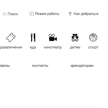
Поиск
Режим работы
Как добраться
по
сайту
DDX Fitness
06:00 – 00:00
ОКЕЙ
09:00 – 24:00
VASILCHUKI Chaihona №1
11:00 –
23:00
развлечения
еда
кинотеатр
детям
спорт
Кинотеатр "МИРАЖ Синема
10:00
до последнего сеанса
рвисы
контакты
арендаторам