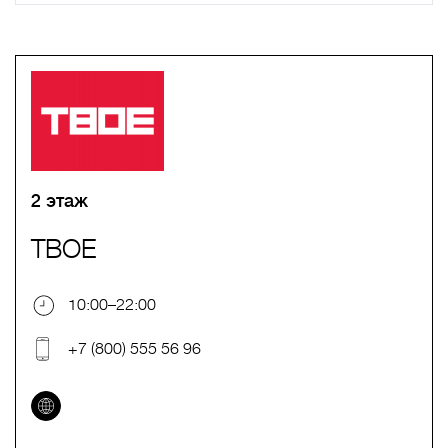
A
B
C
D
E
F
G
H
I
J
K
L
M
N
O
P
Q
R
S
T
U
V
W
X
Y
Z
0-9
А
Б
В
Г
Д
Е
Ж
З
И
Й
К
Л
М
Н
О
П
Р
С
Т
У
Ф
Х
Ц
Ч
Ш
Щ
Ъ
Ы
Ь
Э
Ю
Я
2 этаж
ТВОЕ
10:00–22:00
+7 (800) 555 56 96