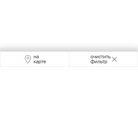
на
очистить
карте
фильтр
Адрес:
Москва, Проспект Мира, 211, корпус
2, МЦК «Ростокино»
+7 (495) 966 64 98