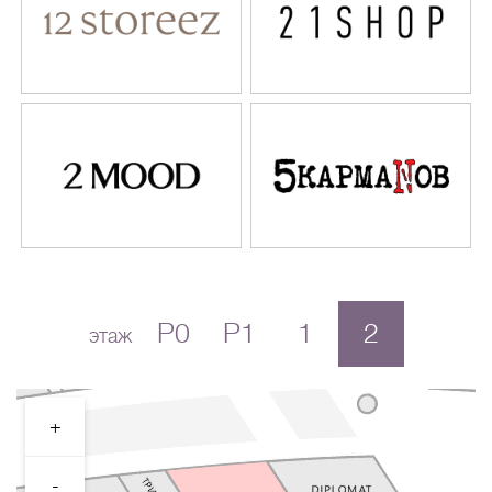
P0
P1
1
2
этаж
+
-