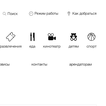
Поиск
Режим работы
Как добраться
по
сайту
DDX Fitness
06:00 – 00:00
ОКЕЙ
09:00 – 24:00
VASILCHUKI Chaihona №1
11:00 –
23:00
развлечения
еда
кинотеатр
детям
спорт
Кинотеатр "МИРАЖ Синема
10:00
до последнего сеанса
рвисы
контакты
арендаторам