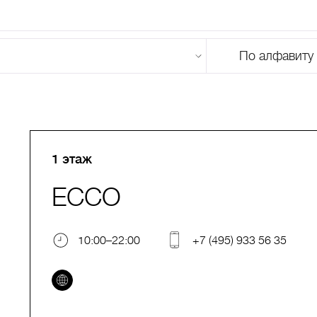
По алфавиту
U
V
W
X
Y
Z
0-9
А
Б
В
Г
Д
Е
Ж
З
И
Й
К
Л
М
1 этаж
ECCO
10:00–22:00
+7 (495) 933 56 35