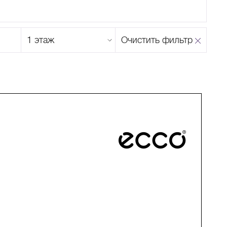
Этаж
Очистить фильтр
магазина
Н
О
П
Р
С
Т
У
Ф
Х
Ц
Ч
Ш
Щ
Ъ
Ы
Ь
Э
Ю
Я