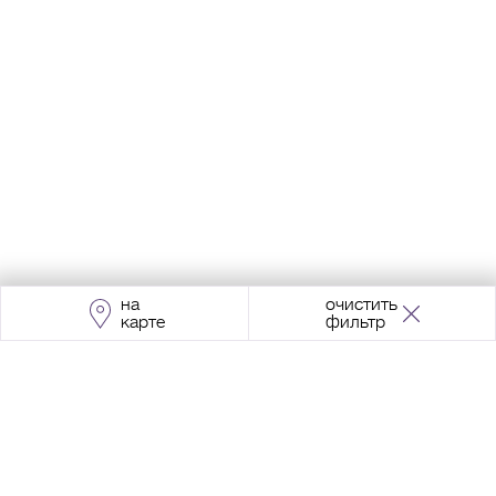
на
очистить
карте
фильтр
Адрес:
Москва, Проспект Мира, 211, корпус
2, МЦК «Ростокино»
+7 (495) 966 64 98