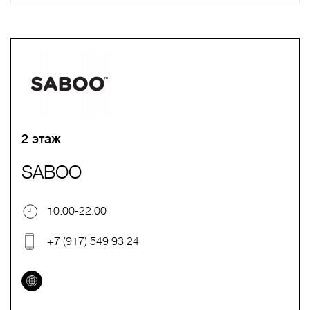
A
B
C
D
E
F
G
H
I
J
K
L
M
N
O
P
Q
R
S
T
U
V
W
X
Y
Z
0-9
А
Б
В
Г
Д
Е
Ж
З
И
Й
К
Л
М
Н
О
П
Р
С
Т
У
Ф
Х
Ц
Ч
Ш
Щ
Ъ
Ы
Ь
Э
Ю
Я
2 этаж
SABOO
10:00-22:00
+7 (917) 549 93 24