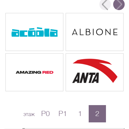
P0
P1
1
2
этаж