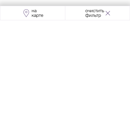
на
очистить
карте
фильтр
Адрес:
Москва, Проспект Мира, 211, корпус
2, МЦК «Ростокино»
+7 (495) 966 64 98
Разработка сайта