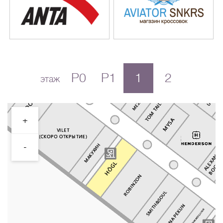
P0
P1
1
2
этаж
+
-