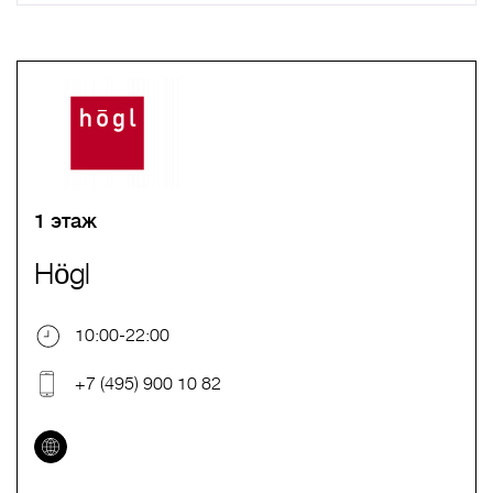
A
B
C
D
E
F
G
H
I
J
K
L
M
N
O
P
Q
R
S
T
U
V
W
X
Y
Z
0-9
А
Б
В
Г
Д
Е
Ж
З
И
Й
К
Л
М
Н
О
П
Р
С
Т
У
Ф
Х
Ц
Ч
Ш
Щ
Ъ
Ы
Ь
Э
Ю
Я
1 этаж
Högl
10:00-22:00
+7 (495) 900 10 82