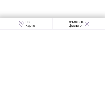
на
очистить
карте
фильтр
Адрес:
Москва, Проспект Мира, 211, корпус
2, МЦК «Ростокино»
+7 (495) 966 64 98
Разработка сайта