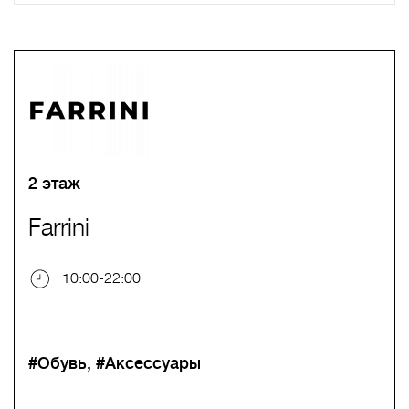
A
B
C
D
E
F
G
H
I
J
K
L
M
N
O
P
Q
R
S
T
U
V
W
X
Y
Z
0-9
А
Б
В
Г
Д
Е
Ж
З
И
Й
К
Л
М
Н
О
П
Р
С
Т
У
Ф
Х
Ц
Ч
Ш
Щ
Ъ
Ы
Ь
Э
Ю
Я
2 этаж
Farrini
10:00-22:00
#Обувь
#Аксессуары