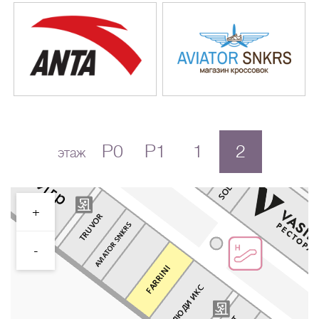
P0
P1
1
2
этаж
+
-