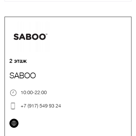
A
B
C
D
E
F
G
H
I
J
K
L
M
N
O
P
Q
R
S
T
U
V
W
X
Y
Z
0-9
А
Б
В
Г
Д
Е
Ж
З
И
Й
К
Л
М
Н
О
П
Р
С
Т
У
Ф
Х
Ц
Ч
Ш
Щ
Ъ
Ы
Ь
Э
Ю
Я
2 этаж
SABOO
10:00-22:00
+7 (917) 549 93 24