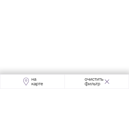
на
очистить
карте
фильтр
Адрес:
Москва, Проспект Мира, 211, корпус
2, МЦК «Ростокино»
+7 (495) 966 64 98