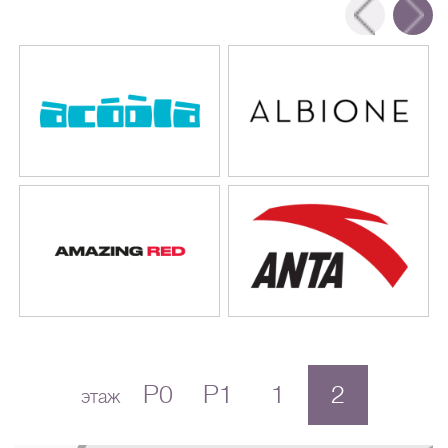
P0
P1
1
2
этаж