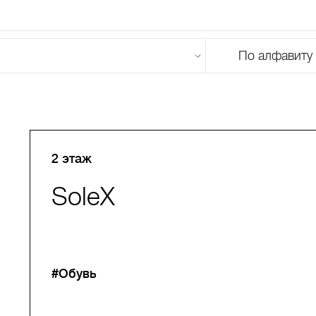
По алфавиту
U
V
W
X
Y
Z
0-9
А
Б
В
Г
Д
Е
Ж
З
И
Й
К
Л
М
2 этаж
SoleX
#Обувь