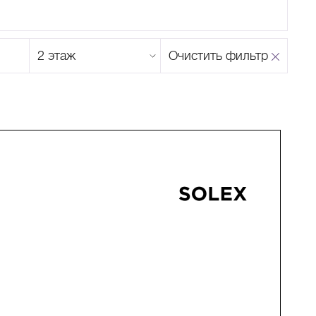
Этаж
Очистить фильтр
магазина
Н
О
П
Р
С
Т
У
Ф
Х
Ц
Ч
Ш
Щ
Ъ
Ы
Ь
Э
Ю
Я