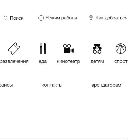
Поиск
Режим работы
Как добраться
по
сайту
DDX Fitness
06:00 – 00:00
ОКЕЙ
09:00 – 24:00
VASILCHUKI Chaihona №1
11:00 –
23:00
развлечения
еда
кинотеатр
детям
спорт
Кинотеатр "МИРАЖ Синема
10:00
до последнего сеанса
рвисы
контакты
арендаторам