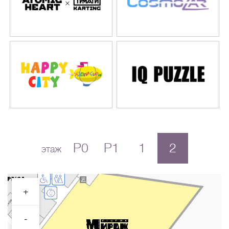
P0
P1
1
2
этаж
+
-