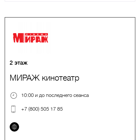
A
B
C
D
E
F
G
H
I
J
K
L
M
N
O
P
Q
R
S
T
U
V
W
X
Y
Z
0-9
А
Б
В
Г
Д
Е
Ж
З
И
Й
К
Л
М
Н
О
П
Р
С
Т
У
Ф
Х
Ц
Ч
Ш
Щ
Ъ
Ы
Ь
Э
Ю
Я
2 этаж
МИРАЖ кинотеатр
10:00 и до последнего сеанса
+7 (800) 505 17 85