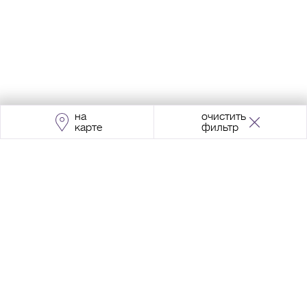
на
очистить
карте
фильтр
Адрес:
Москва, Проспект Мира, 211, корпус
2, МЦК «Ростокино»
+7 (495) 966 64 98