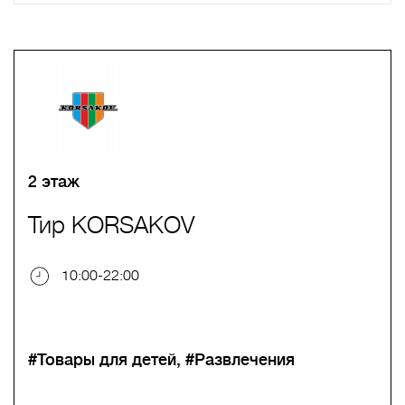
A
B
C
D
E
F
G
H
I
J
K
L
M
N
O
P
Q
R
S
T
U
V
W
X
Y
Z
0-9
А
Б
В
Г
Д
Е
Ж
З
И
Й
К
Л
М
Н
О
П
Р
С
Т
У
Ф
Х
Ц
Ч
Ш
Щ
Ъ
Ы
Ь
Э
Ю
Я
2 этаж
Тир KORSAKOV
10:00-22:00
#Товары для детей
#Развлечения