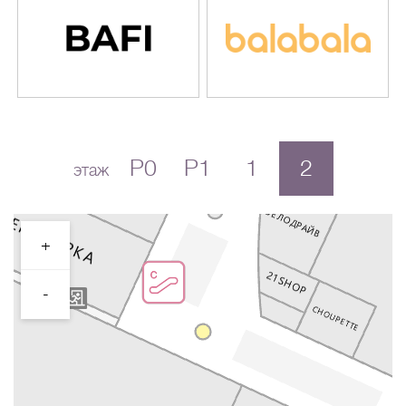
P0
P1
1
2
этаж
+
-