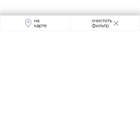
на
очистить
карте
фильтр
Адрес:
Москва, Проспект Мира, 211, корпус
2, МЦК «Ростокино»
+7 (495) 966 64 98
Разработка сайта