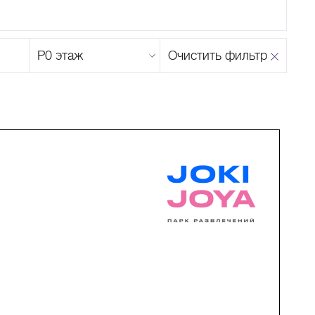
Этаж
Очистить фильтр
магазина
Н
О
П
Р
С
Т
У
Ф
Х
Ц
Ч
Ш
Щ
Ъ
Ы
Ь
Э
Ю
Я