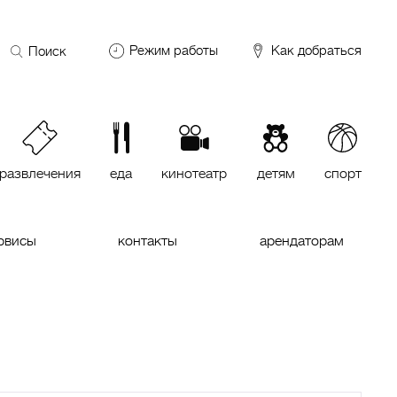
Поиск
Режим работы
Как добраться
по
сайту
DDX Fitness
06:00 – 00:00
ОКЕЙ
09:00 – 24:00
VASILCHUKI Chaihona №1
11:00 –
23:00
развлечения
еда
кинотеатр
детям
спорт
Кинотеатр "МИРАЖ Синема
10:00
до последнего сеанса
рвисы
контакты
арендаторам