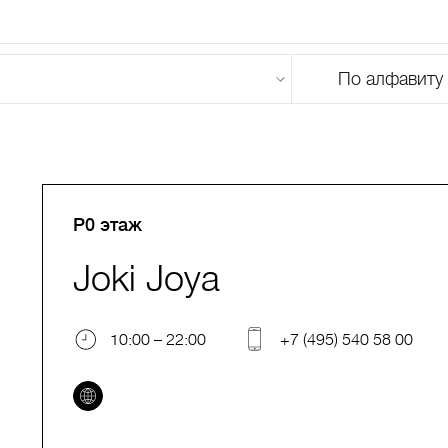
По алфавиту
U
V
W
X
Y
Z
0-9
А
Б
В
Г
Д
Е
Ж
З
И
Й
К
Л
М
P0 этаж
Joki Joya
10:00 – 22:00
+7 (495) 540 58 00