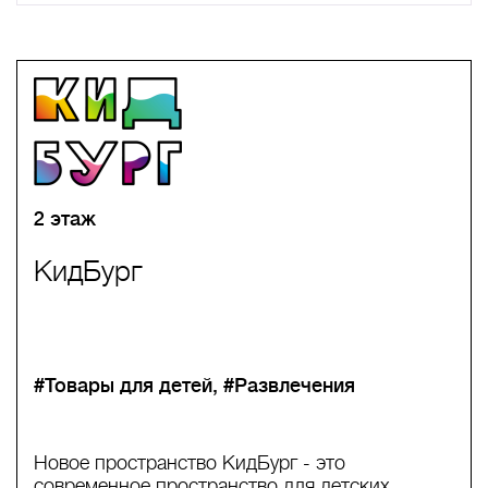
A
B
C
D
E
F
G
H
I
J
K
L
M
N
O
P
Q
R
S
T
U
V
W
X
Y
Z
0-9
А
Б
В
Г
Д
Е
Ж
З
И
Й
К
Л
М
Н
О
П
Р
С
Т
У
Ф
Х
Ц
Ч
Ш
Щ
Ъ
Ы
Ь
Э
Ю
Я
2 этаж
КидБург
#Товары для детей
#Развлечения
Новое пространство КидБург - это
современное пространство для детских