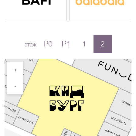
P0
P1
1
2
этаж
+
-