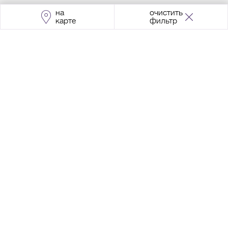
на
очистить
карте
фильтр
Адрес:
Москва, Проспект Мира, 211, корпус
2, МЦК «Ростокино»
+7 (495) 966 64 98
Разработка сайта