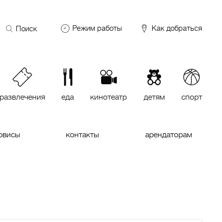
Поиск
Режим работы
Как добраться
по
сайту
DDX Fitness
06:00 – 00:00
ОКЕЙ
09:00 – 24:00
VASILCHUKI Chaihona №1
11:00 –
23:00
развлечения
еда
кинотеатр
детям
спорт
Кинотеатр "МИРАЖ Синема
10:00
до последнего сеанса
рвисы
контакты
арендаторам