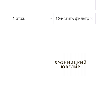
Этаж
Очистить фильтр
магазина
Н
О
П
Р
С
Т
У
Ф
Х
Ц
Ч
Ш
Щ
Ъ
Ы
Ь
Э
Ю
Я