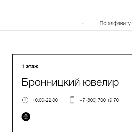
По алфавиту
U
V
W
X
Y
Z
0-9
А
Б
В
Г
Д
Е
Ж
З
И
Й
К
Л
М
1 этаж
Бронницкий ювелир
10:00-22:00
+7 (800) 700 19 70