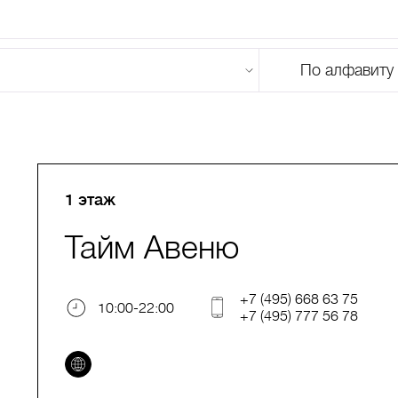
По алфавиту
U
V
W
X
Y
Z
0-9
А
Б
В
Г
Д
Е
Ж
З
И
Й
К
Л
М
1 этаж
Тайм Авеню
+7 (495) 668 63 75
10:00-22:00
+7 (495) 777 56 78