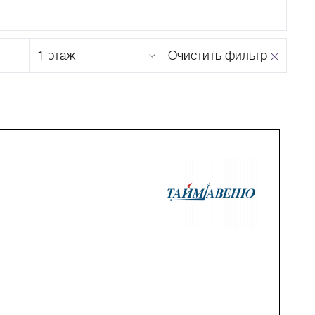
Этаж
Очистить фильтр
магазина
Н
О
П
Р
С
Т
У
Ф
Х
Ц
Ч
Ш
Щ
Ъ
Ы
Ь
Э
Ю
Я