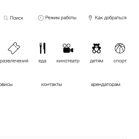
Поиск
Режим работы
Как добраться
по
сайту
DDX Fitness
06:00 – 00:00
ОКЕЙ
09:00 – 24:00
VASILCHUKI Chaihona №1
11:00 –
23:00
развлечения
еда
кинотеатр
детям
спорт
Кинотеатр "МИРАЖ Синема
10:00
до последнего сеанса
рвисы
контакты
арендаторам