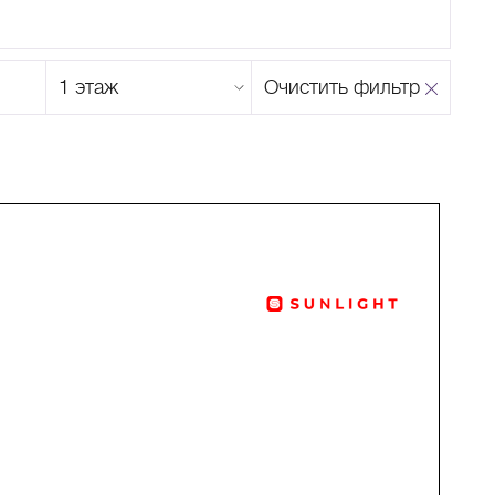
Этаж
Очистить фильтр
магазина
Н
О
П
Р
С
Т
У
Ф
Х
Ц
Ч
Ш
Щ
Ъ
Ы
Ь
Э
Ю
Я