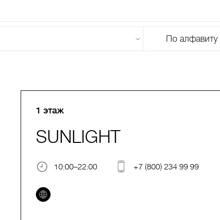
По алфавиту
U
V
W
X
Y
Z
0-9
А
Б
В
Г
Д
Е
Ж
З
И
Й
К
Л
М
1 этаж
SUNLIGHT
10:00–22:00
+7 (800) 234 99 99