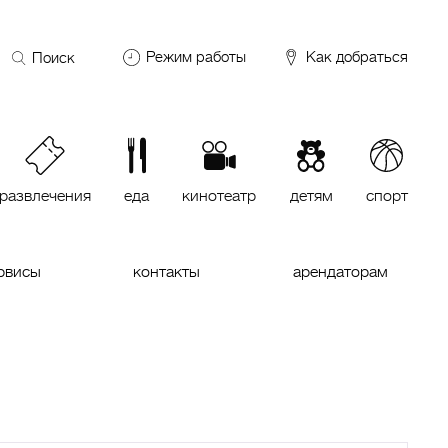
Поиск
Режим работы
Как добраться
по
сайту
DDX Fitness
06:00 – 00:00
ОКЕЙ
09:00 – 24:00
VASILCHUKI Chaihona №1
11:00 –
23:00
развлечения
еда
кинотеатр
детям
спорт
Кинотеатр "МИРАЖ Синема
10:00
до последнего сеанса
рвисы
контакты
арендаторам