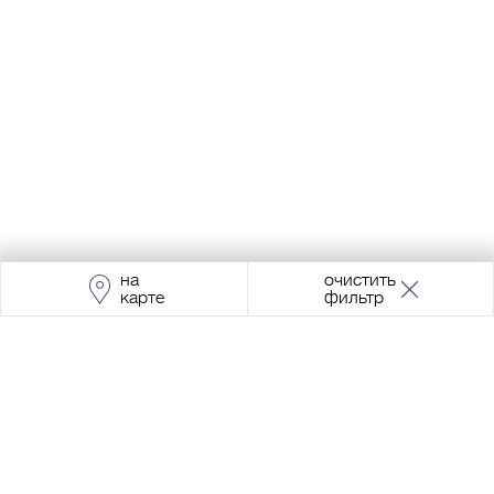
на
очистить
карте
фильтр
Адрес:
Москва, Проспект Мира, 211, корпус
2, МЦК «Ростокино»
+7 (495) 966 64 98