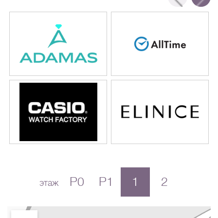
P0
P1
1
2
этаж