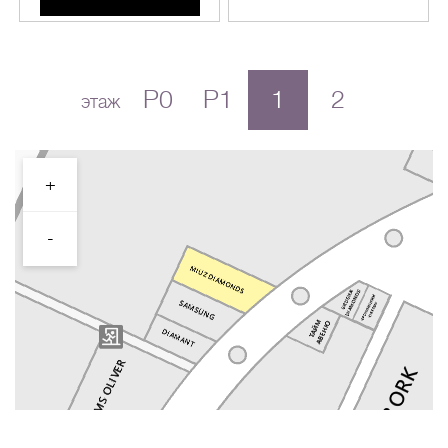
P0
P1
1
2
этаж
+
-