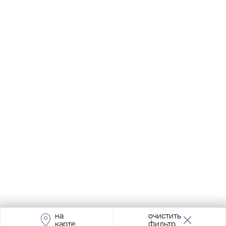
на
очистить
карте
фильтр