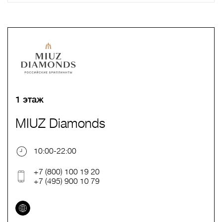
A
B
C
D
E
F
G
H
I
J
K
L
M
N
O
P
Q
R
S
T
U
V
W
X
Y
Z
0-9
А
Б
В
Г
Д
Е
Ж
З
И
Й
К
Л
М
Н
О
П
Р
С
Т
У
Ф
Х
Ц
Ч
Ш
Щ
Ъ
Ы
Ь
Э
Ю
Я
1 этаж
MIUZ Diamonds
10:00-22:00
+7 (800) 100 19 20
+7 (495) 900 10 79