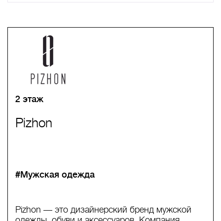
A
B
C
D
E
F
G
H
I
J
K
L
M
N
O
P
Q
R
S
T
U
V
W
X
Y
Z
0-9
А
Б
В
Г
Д
Е
Ж
З
И
Й
К
Л
М
Н
О
П
Р
С
Т
У
Ф
Х
Ц
Ч
Ш
Щ
Ъ
Ы
Ь
Э
Ю
Я
2 этаж
Pizhon
#Мужская одежда
Pizhon — это дизайнерский бренд мужской
одежды, обуви и аксессуаров. Компания