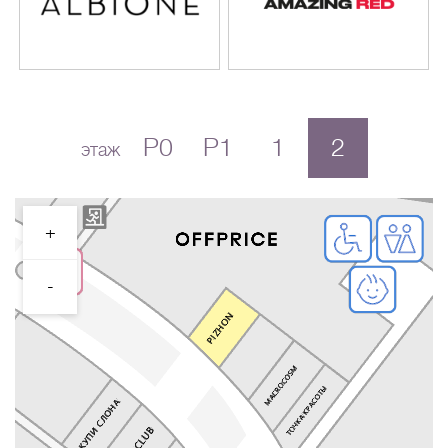
P0
P1
1
2
этаж
+
-