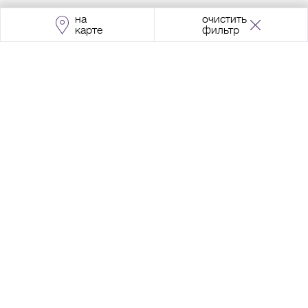
на
очистить
карте
фильтр
Адрес:
Москва, Проспект Мира, 211, корпус
2, МЦК «Ростокино»
+7 (495) 966 64 98
Разработка сайта