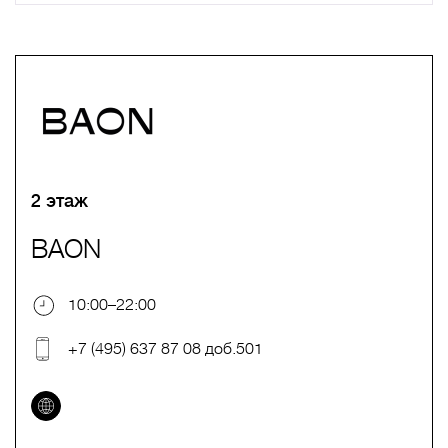
A
B
C
D
E
F
G
H
I
J
K
L
M
N
O
P
Q
R
S
T
U
V
W
X
Y
Z
0-9
А
Б
В
Г
Д
Е
Ж
З
И
Й
К
Л
М
Н
О
П
Р
С
Т
У
Ф
Х
Ц
Ч
Ш
Щ
Ъ
Ы
Ь
Э
Ю
Я
2 этаж
BAON
10:00–22:00
+7 (495) 637 87 08 доб.501