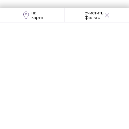
на
очистить
карте
фильтр
Адрес:
Москва, Проспект Мира, 211, корпус
2, МЦК «Ростокино»
+7 (495) 966 64 98
Разработка сайта