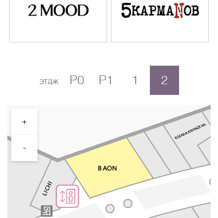
P0
P1
1
2
этаж
+
-