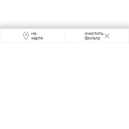
на
очистить
карте
фильтр
Адрес:
Москва, Проспект Мира, 211, корпус
2, МЦК «Ростокино»
+7 (495) 966 64 98