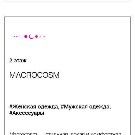
A
B
C
D
E
F
G
H
I
J
K
L
M
N
O
P
Q
R
S
T
U
V
W
X
Y
Z
0-9
А
Б
В
Г
Д
Е
Ж
З
И
Й
К
Л
М
Н
О
П
Р
С
Т
У
Ф
Х
Ц
Ч
Ш
Щ
Ъ
Ы
Ь
Э
Ю
Я
2 этаж
MACROCOSM
#Женская одежда
#Мужская одежда
#Аксессуары
Macrocosm — стильная, яркая и комфортная