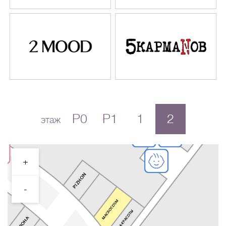
P0
P1
1
2
этаж
+
-