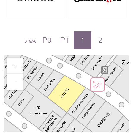
P0
P1
1
2
этаж
+
-