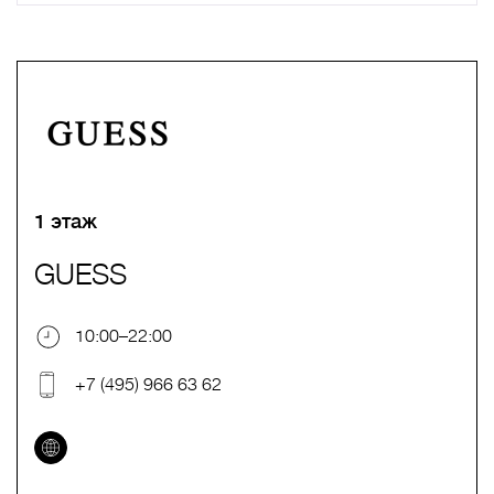
A
B
C
D
E
F
G
H
I
J
K
L
M
N
O
P
Q
R
S
T
U
V
W
X
Y
Z
0-9
А
Б
В
Г
Д
Е
Ж
З
И
Й
К
Л
М
Н
О
П
Р
С
Т
У
Ф
Х
Ц
Ч
Ш
Щ
Ъ
Ы
Ь
Э
Ю
Я
1 этаж
GUESS
10:00–22:00
+7 (495) 966 63 62