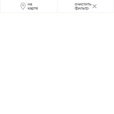
на
очистить
карте
фильтр
Адрес:
Москва, Проспект Мира, 211, корпус
2, МЦК «Ростокино»
+7 (495) 966 64 98
Разработка сайта