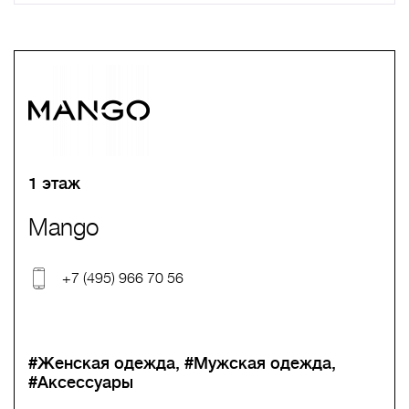
A
B
C
D
E
F
G
H
I
J
K
L
M
N
O
P
Q
R
S
T
U
V
W
X
Y
Z
0-9
А
Б
В
Г
Д
Е
Ж
З
И
Й
К
Л
М
Н
О
П
Р
С
Т
У
Ф
Х
Ц
Ч
Ш
Щ
Ъ
Ы
Ь
Э
Ю
Я
1 этаж
Mango
+7 (495) 966 70 56
#Женская одежда
#Мужская одежда
#Аксессуары