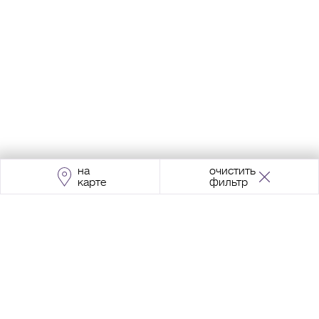
на
очистить
карте
фильтр
Адрес:
Москва, Проспект Мира, 211, корпус
2, МЦК «Ростокино»
+7 (495) 966 64 98