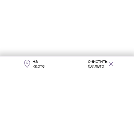
на
очистить
карте
фильтр
Адрес:
Москва, Проспект Мира, 211, корпус
2, МЦК «Ростокино»
+7 (495) 966 64 98