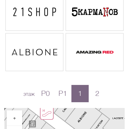
P0
P1
1
2
этаж
+