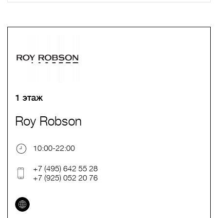
A
B
C
D
E
F
G
H
I
J
K
L
M
N
O
P
Q
R
S
T
U
V
W
X
Y
Z
0-9
А
Б
В
Г
Д
Е
Ж
З
И
Й
К
Л
М
Н
О
П
Р
С
Т
У
Ф
Х
Ц
Ч
Ш
Щ
Ъ
Ы
Ь
Э
Ю
Я
1 этаж
Roy Robson
10:00-22:00
+7 (495) 642 55 28
+7 (925) 052 20 76