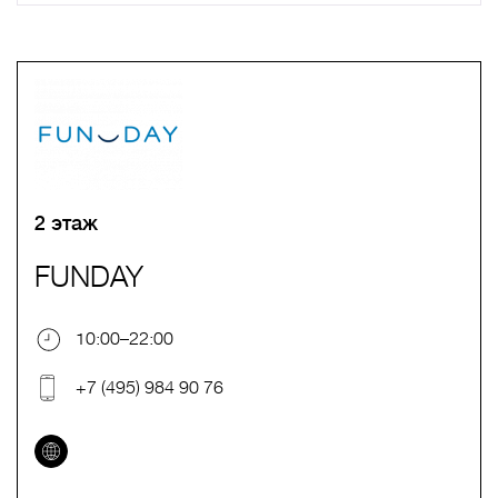
A
B
C
D
E
F
G
H
I
J
K
L
M
N
O
P
Q
R
S
T
U
V
W
X
Y
Z
0-9
А
Б
В
Г
Д
Е
Ж
З
И
Й
К
Л
М
Н
О
П
Р
С
Т
У
Ф
Х
Ц
Ч
Ш
Щ
Ъ
Ы
Ь
Э
Ю
Я
2 этаж
FUNDAY
10:00–22:00
+7 (495) 984 90 76