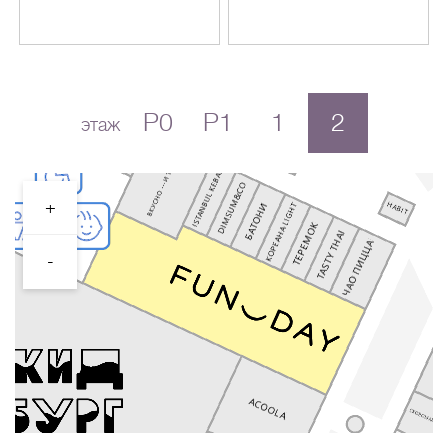
P0
P1
1
2
этаж
+
-