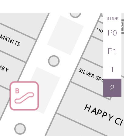
этаж
P0
Перейти в магазин
P1
1
2