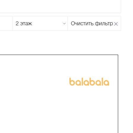
Этаж
Очистить фильтр
магазина
Н
О
П
Р
С
Т
У
Ф
Х
Ц
Ч
Ш
Щ
Ъ
Ы
Ь
Э
Ю
Я