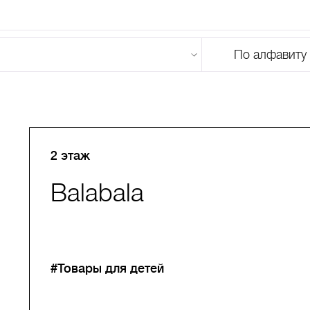
По алфавиту
U
V
W
X
Y
Z
0-9
А
Б
В
Г
Д
Е
Ж
З
И
Й
К
Л
М
2 этаж
Balabala
#Товары для детей