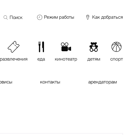
Поиск
Режим работы
Как добраться
по
сайту
DDX Fitness
06:00 – 00:00
ОКЕЙ
09:00 – 24:00
VASILCHUKI Chaihona №1
11:00 –
23:00
развлечения
еда
кинотеатр
детям
спорт
Кинотеатр "МИРАЖ Синема
10:00
до последнего сеанса
рвисы
контакты
арендаторам