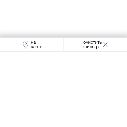
на
очистить
карте
фильтр
Адрес:
Москва, Проспект Мира, 211, корпус
2, МЦК «Ростокино»
+7 (495) 966 64 98