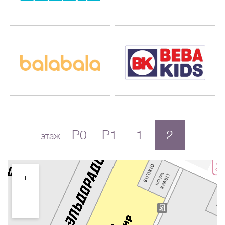
P0
P1
1
2
этаж
+
-