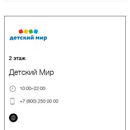
A
B
C
D
E
F
G
H
I
J
K
L
M
N
O
P
Q
R
S
T
U
V
W
X
Y
Z
0-9
А
Б
В
Г
Д
Е
Ж
З
И
Й
К
Л
М
Н
О
П
Р
С
Т
У
Ф
Х
Ц
Ч
Ш
Щ
Ъ
Ы
Ь
Э
Ю
Я
2 этаж
Детский Мир
10:00–22:00
+7 (800) 250 00 00