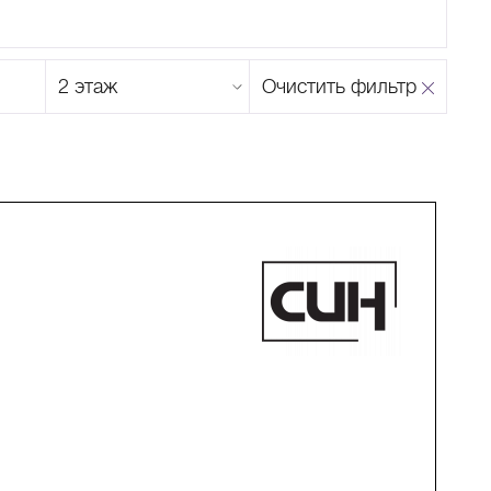
Этаж
Очистить фильтр
магазина
Н
О
П
Р
С
Т
У
Ф
Х
Ц
Ч
Ш
Щ
Ъ
Ы
Ь
Э
Ю
Я