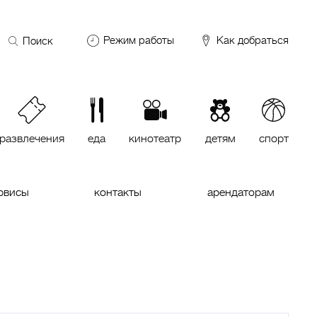
Поиск
Режим работы
Как добраться
по
сайту
DDX Fitness
06:00 – 00:00
ОКЕЙ
09:00 – 24:00
VASILCHUKI Chaihona №1
11:00 –
23:00
развлечения
еда
кинотеатр
детям
спорт
Кинотеатр "МИРАЖ Синема
10:00
до последнего сеанса
рвисы
контакты
арендаторам