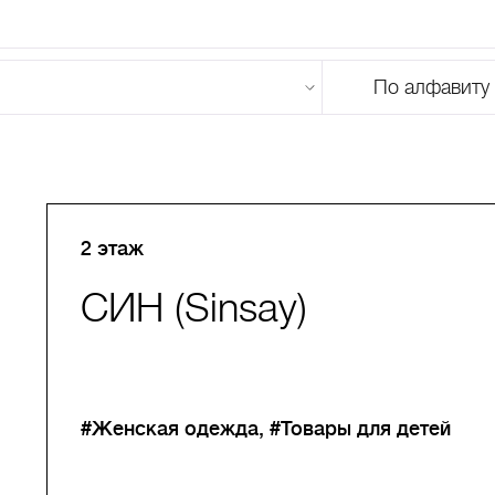
По алфавиту
U
V
W
X
Y
Z
0-9
А
Б
В
Г
Д
Е
Ж
З
И
Й
К
Л
М
2 этаж
СИН (Sinsay)
#Женская одежда
#Товары для детей