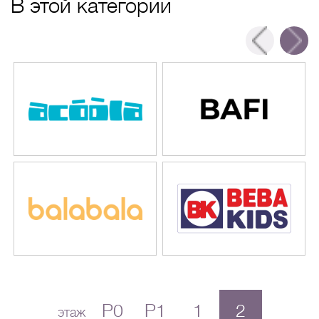
В этой категории
P0
P1
1
2
этаж