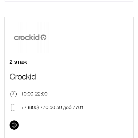
A
B
C
D
E
F
G
H
I
J
K
L
M
N
O
P
Q
R
S
T
U
V
W
X
Y
Z
0-9
А
Б
В
Г
Д
Е
Ж
З
И
Й
К
Л
М
Н
О
П
Р
С
Т
У
Ф
Х
Ц
Ч
Ш
Щ
Ъ
Ы
Ь
Э
Ю
Я
2 этаж
Crockid
10:00-22:00
+7 (800) 770 50 50 доб.7701