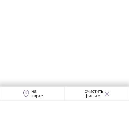
на
очистить
карте
фильтр
Адрес:
Москва, Проспект Мира, 211, корпус
2, МЦК «Ростокино»