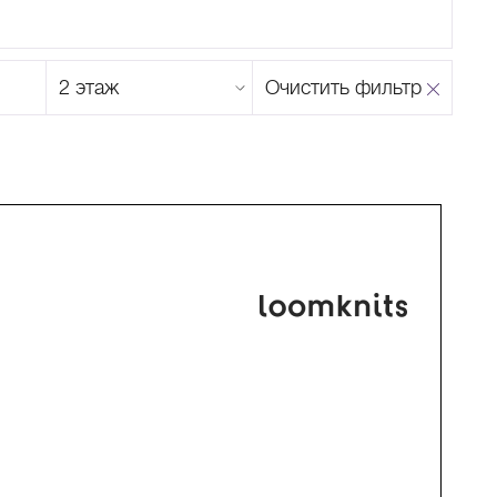
Этаж
Очистить фильтр
магазина
Н
О
П
Р
С
Т
У
Ф
Х
Ц
Ч
Ш
Щ
Ъ
Ы
Ь
Э
Ю
Я