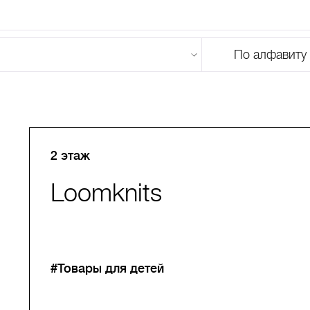
По алфавиту
U
V
W
X
Y
Z
0-9
А
Б
В
Г
Д
Е
Ж
З
И
Й
К
Л
М
2 этаж
Loomknits
#Товары для детей