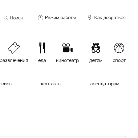
Поиск
Режим работы
Как добраться
по
сайту
DDX Fitness
06:00 – 00:00
ОКЕЙ
09:00 – 24:00
VASILCHUKI Chaihona №1
11:00 –
23:00
развлечения
еда
кинотеатр
детям
спорт
Кинотеатр "МИРАЖ Синема
10:00
до последнего сеанса
рвисы
контакты
арендаторам