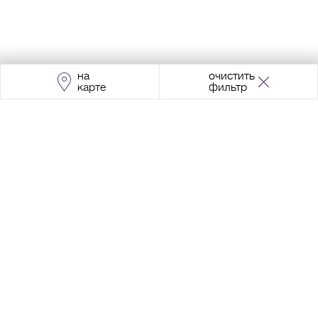
на
очистить
карте
фильтр
Адрес:
Москва, Проспект Мира, 211, корпус
2, МЦК «Ростокино»
+7 (495) 966 64 98
Разработка сайта