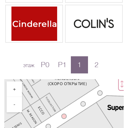
P0
P1
1
2
этаж
+
-