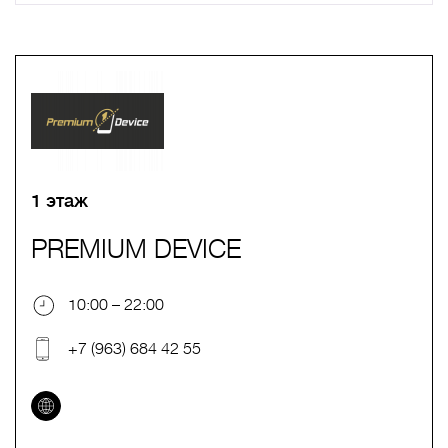
A
B
C
D
E
F
G
H
I
J
K
L
M
N
O
P
Q
R
S
T
U
V
W
X
Y
Z
0-9
А
Б
В
Г
Д
Е
Ж
З
И
Й
К
Л
М
Н
О
П
Р
С
Т
У
Ф
Х
Ц
Ч
Ш
Щ
Ъ
Ы
Ь
Э
Ю
Я
1 этаж
PREMIUM DEVICE
10:00 – 22:00
+7 (963) 684 42 55