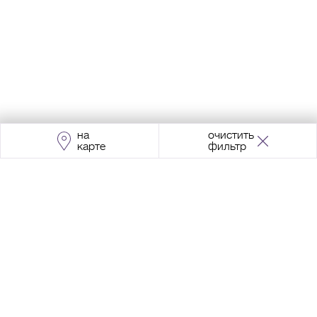
на
очистить
карте
фильтр
Адрес:
Москва, Проспект Мира, 211, корпус
2, МЦК «Ростокино»
+7 (495) 966 64 98