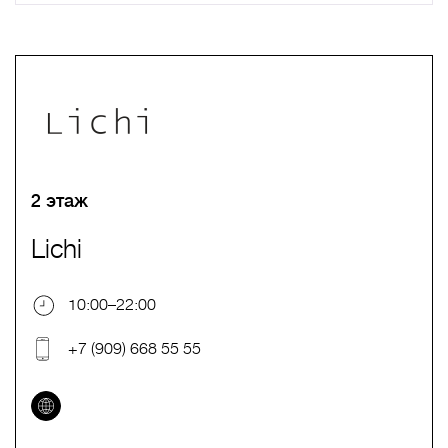
A
B
C
D
E
F
G
H
I
J
K
L
M
N
O
P
Q
R
S
T
U
V
W
X
Y
Z
0-9
А
Б
В
Г
Д
Е
Ж
З
И
Й
К
Л
М
Н
О
П
Р
С
Т
У
Ф
Х
Ц
Ч
Ш
Щ
Ъ
Ы
Ь
Э
Ю
Я
2 этаж
Lichi
10:00–22:00
+7 (909) 668 55 55