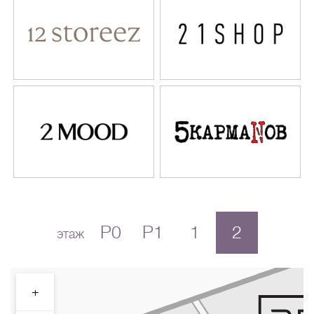
P0
P1
1
2
этаж
+