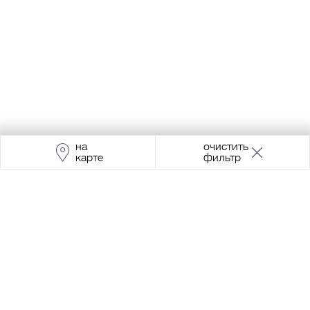
на
очистить
карте
фильтр
Адрес:
Москва, Проспект Мира, 211, корпус
2, МЦК «Ростокино»
+7 (495) 966 64 98