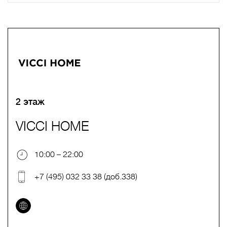
A
B
C
D
E
F
G
H
I
J
K
L
M
N
O
P
Q
R
S
T
U
V
W
X
Y
Z
0-9
А
Б
В
Г
Д
Е
Ж
З
И
Й
К
Л
М
Н
О
П
Р
С
Т
У
Ф
Х
Ц
Ч
Ш
Щ
Ъ
Ы
Ь
Э
Ю
Я
2 этаж
VICCI HOME
10:00 – 22:00
+7 (495) 032 33 38 (доб.338)