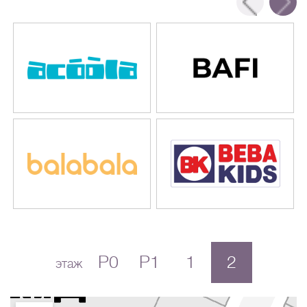
P0
P1
1
2
этаж