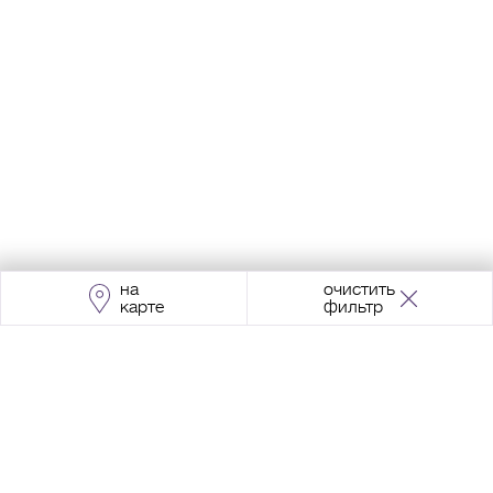
на
очистить
карте
фильтр
Адрес:
Москва, Проспект Мира, 211, корпус
2, МЦК «Ростокино»
+7 (495) 966 64 98