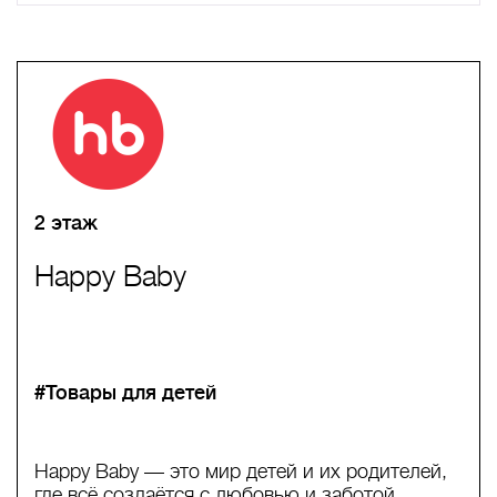
A
B
C
D
E
F
G
H
I
J
K
L
M
N
O
P
Q
R
S
T
U
V
W
X
Y
Z
0-9
А
Б
В
Г
Д
Е
Ж
З
И
Й
К
Л
М
Н
О
П
Р
С
Т
У
Ф
Х
Ц
Ч
Ш
Щ
Ъ
Ы
Ь
Э
Ю
Я
2 этаж
Happy Baby
#Товары для детей
Happy Baby — это мир детей и их родителей,
где всё создаётся с любовью и заботой.