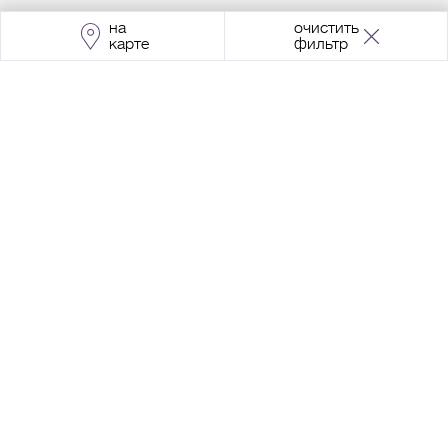
на
очистить
карте
фильтр
Адрес:
Москва, Проспект Мира, 211, корпус
2, МЦК «Ростокино»
+7 (495) 966 64 98
Разработка сайта