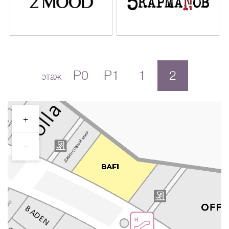
P0
P1
1
2
этаж
+
-