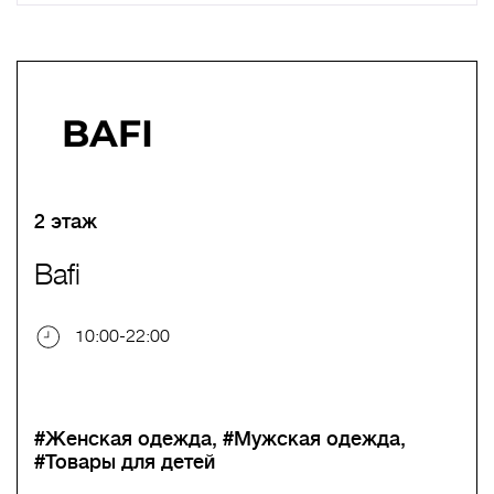
A
B
C
D
E
F
G
H
I
J
K
L
M
N
O
P
Q
R
S
T
U
V
W
X
Y
Z
0-9
А
Б
В
Г
Д
Е
Ж
З
И
Й
К
Л
М
Н
О
П
Р
С
Т
У
Ф
Х
Ц
Ч
Ш
Щ
Ъ
Ы
Ь
Э
Ю
Я
2 этаж
Bafi
10:00-22:00
#Женская одежда
#Мужская одежда
#Товары для детей